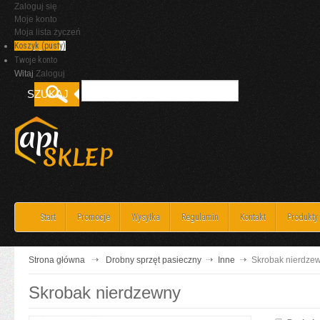
Zaloguj się
Moje konto
Moja lista życzeń
Koszyk
(pusty)
Twoje konto
Witaj
Zaloguj
Start
Promocje
Wysyłka
Regulamin
Kontakt
Produkty
Strona główna
Drobny sprzęt pasieczny
Inne
Skrobak nierdze
Skrobak nierdzewny