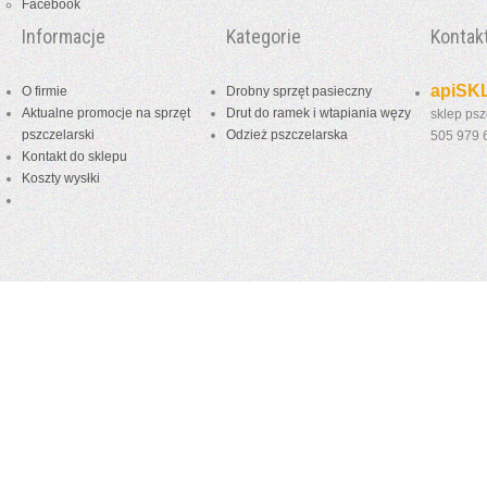
Facebook
Informacje
Kategorie
Kontak
apiSKL
O firmie
Drobny sprzęt pasieczny
Aktualne promocje na sprzęt
Drut do ramek i wtapiania węzy
sklep psz
pszczelarski
Odzież pszczelarska
505 979
Kontakt do sklepu
Koszty wysłki