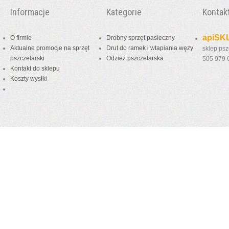
Informacje
Kategorie
Kontak
apiSKL
O firmie
Drobny sprzęt pasieczny
Aktualne promocje na sprzęt
Drut do ramek i wtapiania węzy
sklep psz
pszczelarski
Odzież pszczelarska
505 979
Kontakt do sklepu
Koszty wysłki