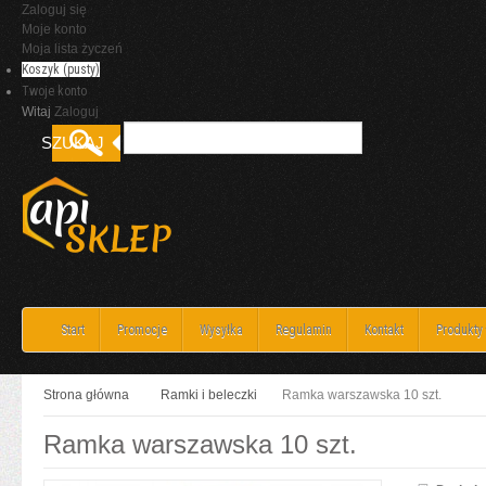
Zaloguj się
Moje konto
Moja lista życzeń
Koszyk
(pusty)
Twoje konto
Witaj
Zaloguj
Start
Promocje
Wysyłka
Regulamin
Kontakt
Produkty
Strona główna
Ramki i beleczki
Ramka warszawska 10 szt.
Ramka warszawska 10 szt.