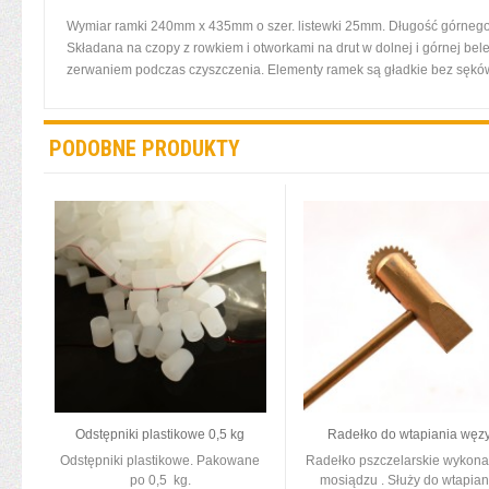
Wymiar ramki 240mm x 435mm o szer. listewki 25mm. Długość górneg
Składana na czopy z rowkiem i otworkami na drut w dolnej i górnej bel
zerwaniem podczas czyszczenia. Elementy ramek są gładkie bez sęków
PODOBNE PRODUKTY
Odstępniki plastikowe 0,5 kg
Radełko do wtapiania węz
Odstępniki plastikowe. Pakowane
Radełko pszczelarskie wykona
po 0,5 kg.
mosiądzu . Służy do wtapian