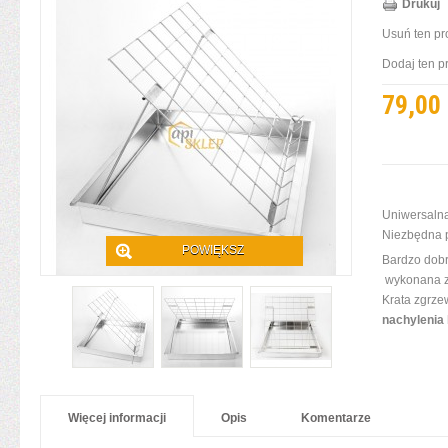
Drukuj
Usuń ten pr
Dodaj ten p
79,00 
Uniwersalna
Niezbędna 
POWIĘKSZ
Bardzo dobr
wykonana z
Krata zgrze
nachylenia
Więcej informacji
Opis
Komentarze