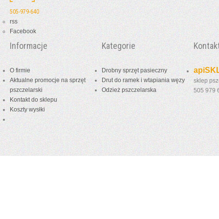
505-979-640
rss
Facebook
Informacje
Kategorie
Kontak
apiSKL
O firmie
Drobny sprzęt pasieczny
Aktualne promocje na sprzęt
Drut do ramek i wtapiania węzy
sklep psz
pszczelarski
Odzież pszczelarska
505 979
Kontakt do sklepu
Koszty wysłki