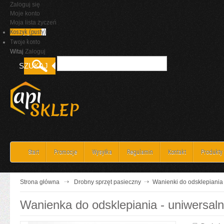
Zaloguj się
Moje konto
Moja lista życzeń
Koszyk
(pusty)
Twoje konto
Witaj
Zaloguj
Start
Promocje
Wysyłka
Regulamin
Kontakt
Produkty
Strona główna
Drobny sprzęt pasieczny
Wanienki do odsklepiania
Wanienka do odsklepiania - uniwersal